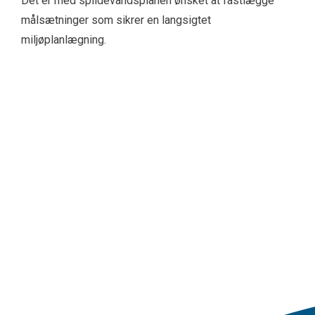
Det er med spildevandsplanen ønsket at fastlægge
målsætninger som sikrer en langsigtet
miljøplanlægning.