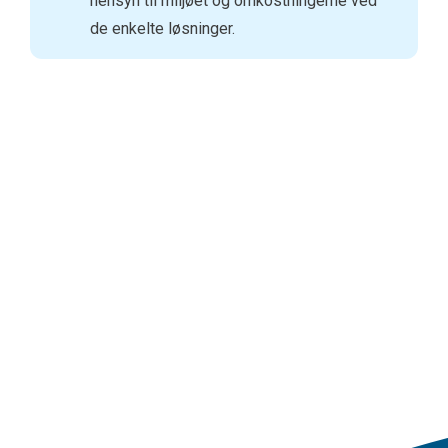
hensyn til miljøet og omkostningerne ved
de enkelte løsninger.